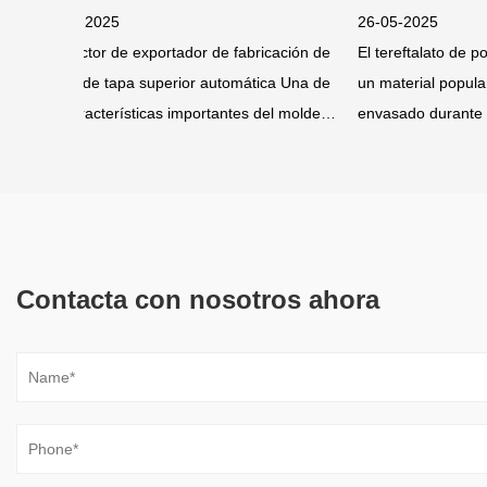
26-05-2025
23-05-20
icación de
El tereftalato de polietileno (PET) ha sido
Moldura de i
a de
un material popular en la industria del
de los pro
olde
envasado durante décadas debido a su
ampliament
claridad, resistencia y r
piezas de 
Contacta con nosotros ahora