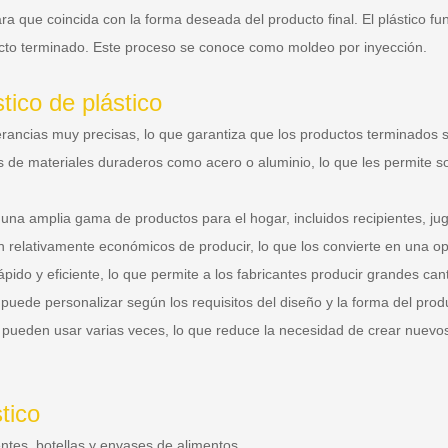
 que coincida con la forma deseada del producto final. El plástico fund
oducto terminado. Este proceso se conoce como moldeo por inyección.
tico de plástico
olerancias muy precisas, lo que garantiza que los productos terminados
 de materiales duraderos como acero o aluminio, lo que les permite so
una amplia gama de productos para el hogar, incluidos recipientes, jugu
n relativamente económicos de producir, lo que los convierte en una opc
rápido y eficiente, lo que permite a los fabricantes producir grandes c
 puede personalizar según los requisitos del diseño y la forma del prod
se pueden usar varias veces, lo que reduce la necesidad de crear nuev
tico
entes, botellas y envases de alimentos.