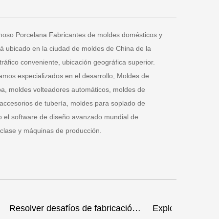
amoso
Porcelana Fabricantes de moldes domésticos
y
tá ubicado en la ciudad de moldes de China de la
áfico conveniente, ubicación geográfica superior.
amos especializados en el desarrollo, Moldes de
pa, moldes volteadores automáticos, moldes de
accesorios de tubería, moldes para soplado de
o el software de diseño avanzado mundial de
clase y máquinas de producción.
Resolver desafíos de fabricación clave a través de la aparición de moho de envasado médico
Explorando los diferentes tipos de moldes de jeringa médica