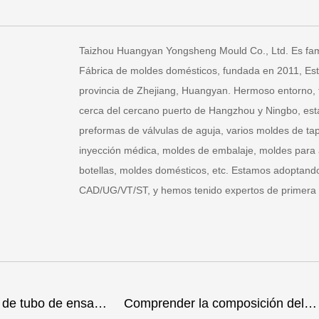
Taizhou Huangyan Yongsheng Mould Co., Ltd. Es f
Fábrica de moldes domésticos
, fundada en 2011, Es
provincia de Zhejiang, Huangyan. Hermoso entorno, tr
cerca del cercano puerto de Hangzhou y Ningbo, est
preformas de válvulas de aguja, varios moldes de ta
inyección médica, moldes de embalaje, moldes para 
botellas, moldes domésticos, etc. Estamos adoptand
CAD/UG/VT/ST, y hemos tenido expertos de primera 
Comprender la composición del material de los moldes de inyección de plástico