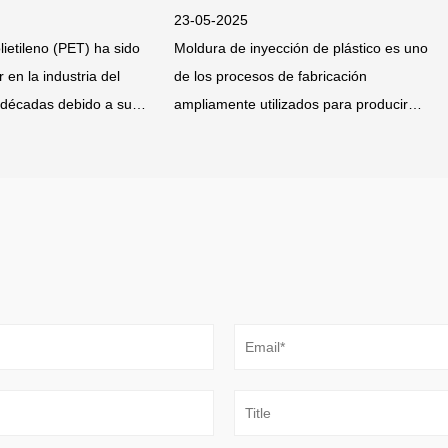
25
16-05-2025
nyección de plástico es uno
La industria médica ha requerido 
cesos de fabricación
mucho tiempo soluciones de enva
e utilizados para producir
que cumplan con los estrictos est
plástico, que van d
de higiene, seguridad y fun