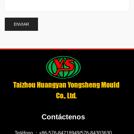
Taizhou Huangyan Yongsheng Mould
Co., Ltd.
Contáctenos
Teléfono ：+86-576-84218949/576-84303630