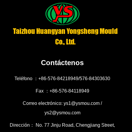
Taizhou Huangyan Yongsheng Mould
Co., Ltd.
Contáctenos
Teléfono ：+86-576-84218949/576-84303630
Fax ：+86-576-84118949
Correo electrónico: ys1@ysmou.com /
ys2@ysmou.com
Dirección： No. 77 Jinju Road, Chengjiang Street,