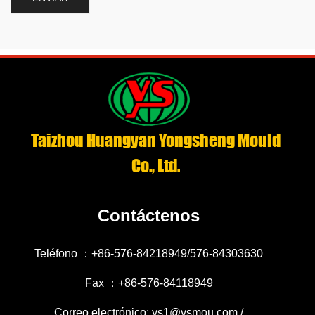
Taizhou Huangyan Yongsheng Mould
Co., Ltd.
Contáctenos
Teléfono ：+86-576-84218949/576-84303630
Fax ：+86-576-84118949
Correo electrónico: ys1@ysmou.com /